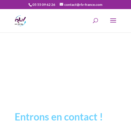
05 55 09 62 26
contact@rlv-france.com
Recherche
de
produits
Entrons en contact !