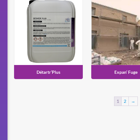
Détartr’Plus
Expan’ Fuge
1
2
→