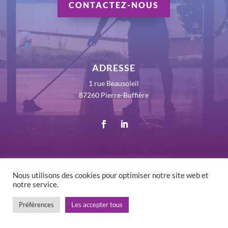
CONTACTEZ-NOUS
ADRESSE
1 rue Beausoleil
87260 Pierre-Buffière
Nous utilisons des cookies pour optimiser notre site web et
notre service.
©
2026 RLV France - Tous droits réservés -
Mentions
légales
-
Politique de confidentialité
Préférences
Les accepter tous