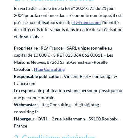
En vertu de l'article 6 de la loi n° 2004-575 du 21 juin
2004 pour la confiance dans l'économie numérique, il est
précisé aux utilisateurs du site
rlv-france.com
l'identité
des différents intervenants dans le cadre de sa réalisation
et de son suivi :
Propriétaire
: RLV France – SARL unipersonnelle au
capital de 10 000 € - SIRET 825 364 862 00011 – Les
Maisons Neuves, 87260 Saint-Genest-sur-Roselle
Créateur
:
Htag Consulting
Responsable publication
: Vincent Bret – contact@rlv-
france.com
Le responsable publication est une personne physique ou
une personne morale.
Webmaster
: Htag Consulting – digital@htag-
consulting.fr
Hébergeur
: OVH – 2 rue Kellermann - 59100 Roubaix -
France
2. Conditions générales