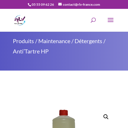
05 55 09 62 26
contact@rlv-france.com
Recherche
de
produits
Produits
/
Maintenance
/
Détergents
/
Anti’Tartre HP