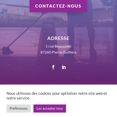
CONTACTEZ-NOUS
ADRESSE
1 rue Beausoleil
87260 Pierre-Buffière
Nous utilisons des cookies pour optimiser notre site web et
notre service.
©
2026 RLV France - Tous droits réservés -
Mentions
Légales
-
Politique de confidentialité
Préférences
Les accepter tous