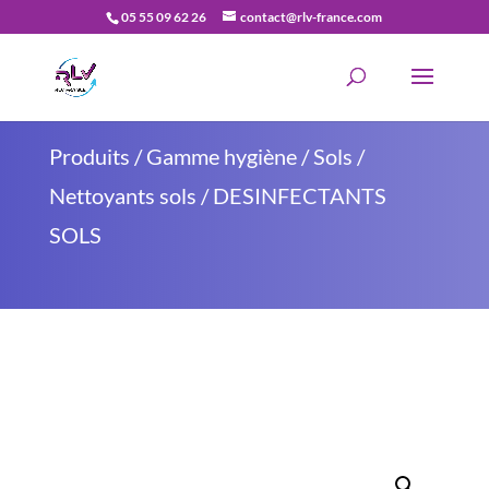
05 55 09 62 26
contact@rlv-france.com
Recherche
de
produits
Produits
/
Gamme hygiène
/
Sols
/
Nettoyants sols
/ DESINFECTANTS
SOLS