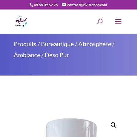
05 55 09 62 26
contact@rlv-france.com
Recherche
de
produits
Produits
/
Bureautique
/
Atmosphère /
Ambiance
/ Déso Pur