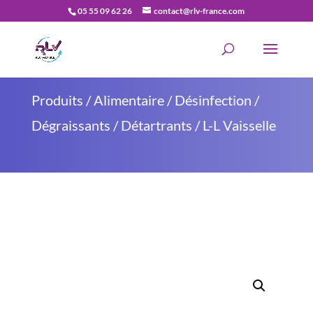
05 55 09 62 26
contact@rlv-france.com
Recherche
de
produits
Produits
/
Alimentaire / Désinfection
/
Dégraissants / Détartrants
/ L-L Vaisselle