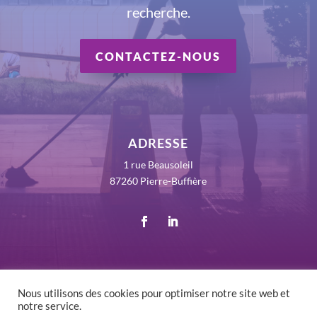
recherche.
CONTACTEZ-NOUS
ADRESSE
1 rue Beausoleil
87260 Pierre-Buffière
Nous utilisons des cookies pour optimiser notre site web et
notre service.
©
2026 RLV France - Tous droits réservés -
Mentions