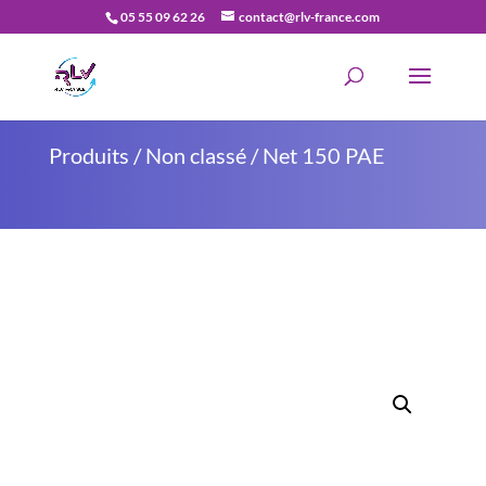
05 55 09 62 26
contact@rlv-france.com
Recherche
de
produits
Produits
/
Non classé
/ Net 150 PAE