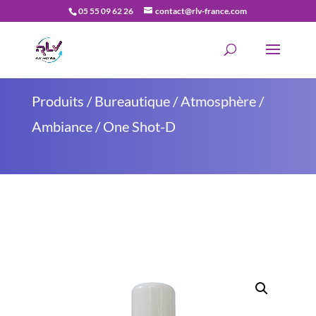
05 55 09 62 26
contact@rlv-france.com
Recherche
de
produits
Produits
/
Bureautique
/
Atmosphère /
Ambiance
/ One Shot-D