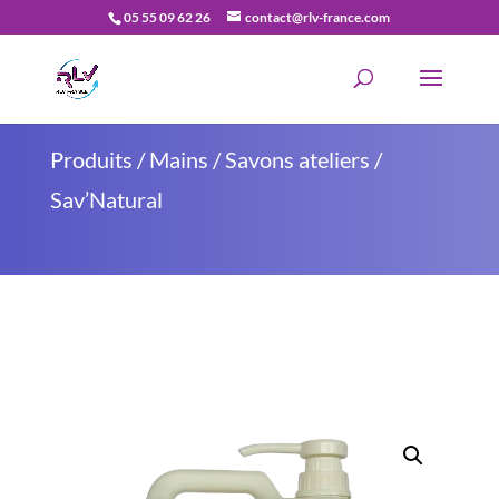
05 55 09 62 26
contact@rlv-france.com
Recherche
de
produits
Produits
/
Mains
/
Savons ateliers
/
Sav’Natural