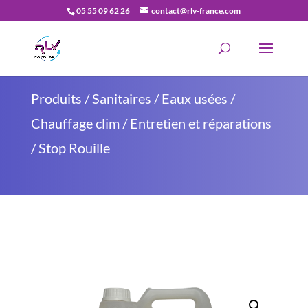
05 55 09 62 26
contact@rlv-france.com
Recherche
de
produits
Produits
/
Sanitaires / Eaux usées /
Chauffage clim
/
Entretien et réparations
/ Stop Rouille