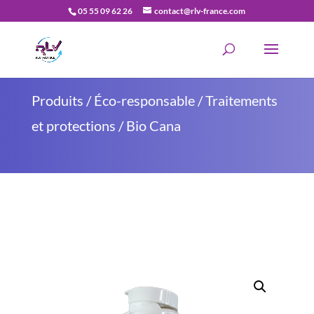
05 55 09 62 26
contact@rlv-france.com
Recherche
de
produits
Produits
/
Éco-responsable
/
Traitements
et protections
/ Bio Cana