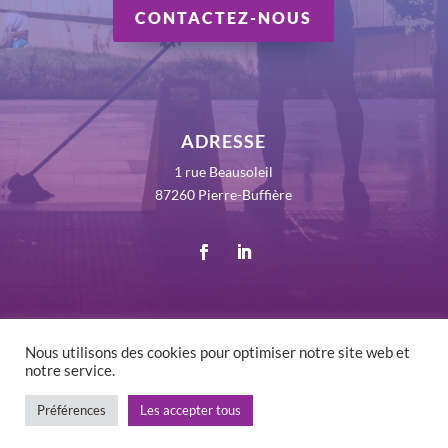
CONTACTEZ-NOUS
ADRESSE
1 rue Beausoleil
87260 Pierre-Buffière
Nous utilisons des cookies pour optimiser notre site web et
notre service.
©
2026 RLV France - Tous droits réservés -
Mentions
Légales
-
Politique de confidentialité
Préférences
Les accepter tous