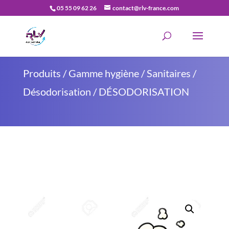
05 55 09 62 26
contact@rlv-france.com
Recherche
de
produits
Produits
/
Gamme hygiène
/
Sanitaires
/
Désodorisation
/ DÉSODORISATION