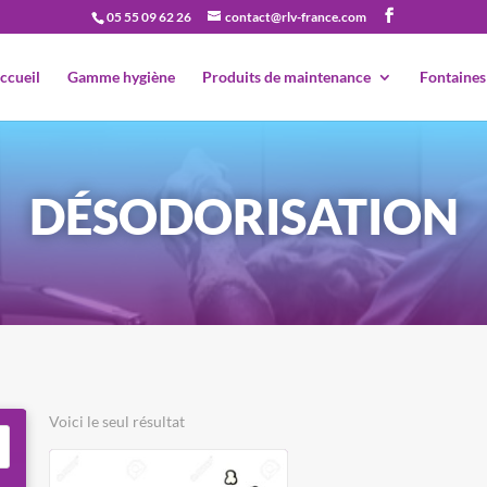
05 55 09 62 26
contact@rlv-france.com
Recherche
de
produits
ccueil
Gamme hygiène
Produits de maintenance
Fontaines
DÉSODORISATION
Voici le seul résultat