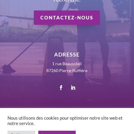
CONTACTEZ-NOUS
ADRESSE
1 rue Beausoleil
87260 Pierre-Buffière
Nous utilisons des cookies pour optimiser notre site web et
notre service.
©
2026 RLV France - Tous droits réservés -
Mentions
Légales
-
Politique de confidentialité