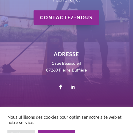
CONTACTEZ-NOUS
ADRESSE
1 rue Beausoleil
87260 Pierre-Buffière
Nous utilisons des cookies pour optimiser notre site web et
notre service.
©
2026 RLV France - Tous droits réservés -
Mentions
Légales
-
Politique de confidentialité